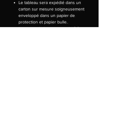
Le tableau sera expédié dans un
carton sur mesure soigneusement
enveloppé dans un papier de
protection et papier bulle.
Le temps de livraison est de 2 à
3 jours ouvrés par DHL (France)
Possibilité de livraison par mes
soins dans la région Landes / Pays
basque.
Informations de
livraison
La livraison est effectuée par DHL
DOMESTIC EXPRESS
Service de livraison Express en
porte-à-porte
Dépôt dans l’un des 5 200 points
relais partenaires, agences et
boutiques DHL, enlèvement
possible en supplément